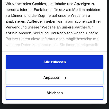
Accessibility &
Wir verwenden Cookies, um Inhalte und Anzeigen zu
personalisieren, Funktionen für soziale Medien anbieten
Subtitling
zu können und die Zugriffe auf unsere Website zu
analysieren. Außerdem geben wir Informationen zu Ihrer
Verwendung unserer Website an unsere Partner für
Audio Description
soziale Medien, Werbung und Analysen weiter. Unsere
Subtitles & Translation
Partner führen diese Informationen möglicherweise mit
weiteren Daten zusammen, die Sie ihnen bereitgestellt
Post-production
haben oder die sie im Rahmen Ihrer Nutzung der Dienste
gesammelt haben.
Alle zulassen
Digitization, Restoration, and
Scanning
Anpassen
Recording
Grading
Ablehnen
Encoding, Authoring