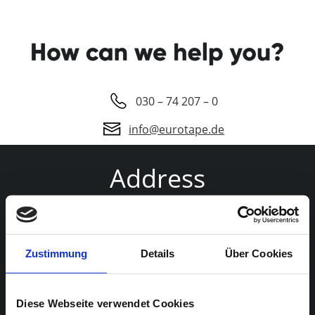
Open t
030 – 74 207 – 0
info@eurotape.de
Address
Nordkurier TV und Studio GmbH &
Co. KG
Buckower Chaussee 134
Zustimmung
Details
Über Cookies
12277 Berlin
Physical Media
Deutschland
Diese Webseite verwendet Cookies